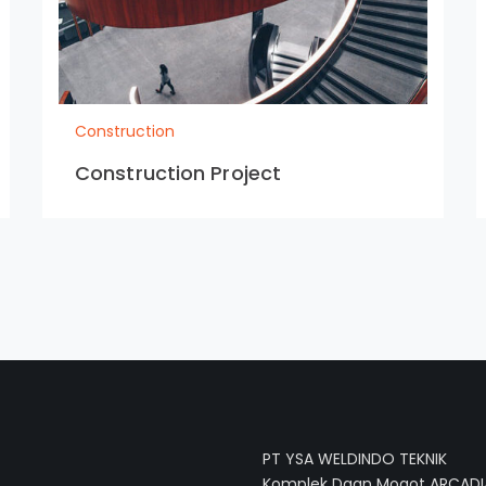
Construction
Construction Project
PT YSA WELDINDO TEKNIK
Komplek Daan Mogot ARCADIA