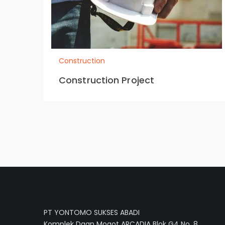
Construction
Construction Project
PT YONTOMO SUKSES ABADI
Komplek Daan Mogot ARCADIA Blok G4 No. 8