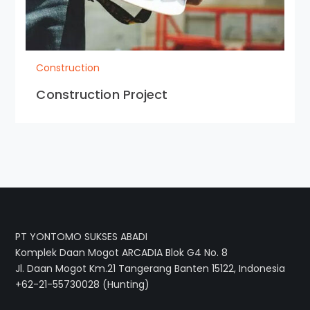
Construction
Construction Project
PT YONTOMO SUKSES ABADI
Komplek Daan Mogot ARCADIA Blok G4 No. 8
Jl. Daan Mogot Km.21 Tangerang Banten 15122, Indonesia
+62-21-55730028 (Hunting)