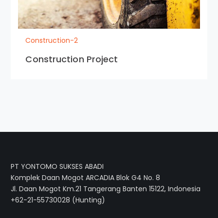
Construction-2
Construction Project
PT YONTOMO SUKSES ABADI
Komplek Daan Mogot ARCADIA Blok G4 No. 8
Jl. Daan Mogot Km.21 Tangerang Banten 15122, Indonesia
+62-21-55730028 (Hunting)