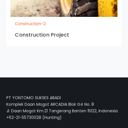
Construction-2
Construction Project
PT YONTOMO SUKSES ABADI
Komplek Daan Mogot ARCADIA Blok G4 No. 8
Jl. Daan Mogot Km.21 Tangerang Banten 15122, Indonesia
+62-21-55730028 (Hunting)