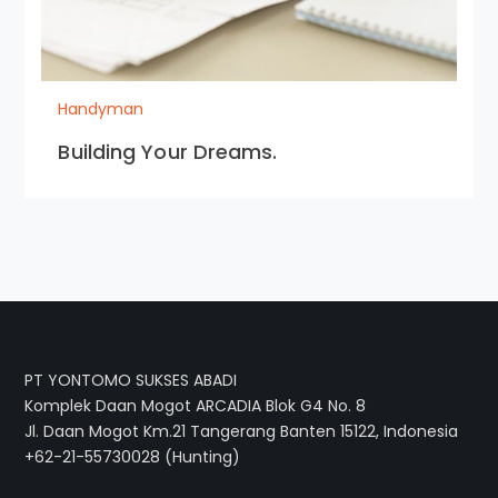
Handyman
Building Your Dreams.
PT YONTOMO SUKSES ABADI
Komplek Daan Mogot ARCADIA Blok G4 No. 8
Jl. Daan Mogot Km.21 Tangerang Banten 15122, Indonesia
+62-21-55730028 (Hunting)