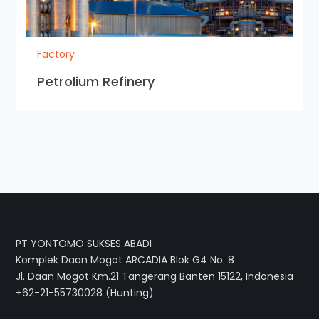
Factory
Petrolium Refinery
PT YONTOMO SUKSES ABADI
Komplek Daan Mogot ARCADIA Blok G4 No. 8
Jl. Daan Mogot Km.21 Tangerang Banten 15122, Indonesia
+62-21-55730028 (Hunting)